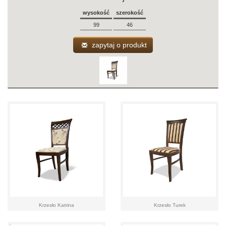
wysokość
szerokość
99
46
zapytaj o produkt
Krzesło Katrina
Krzesło Turek