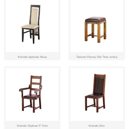
Krzesło dębowe Nova
Taboret Pansa Old Time antica
Krzesło Stylowe P Tron
Krzesło Don