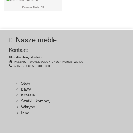
Krzesło Dalia 3P
Nasze meble
Kontakt:
Siedziba firmy Hucisko:
Hucisko, Przybyszowskie 4 97-524 Kobiele Wielkie
tel.kom. +48 500 306 083
Stoły
Ławy
Krzesła
Szafki i komody
Witryny
Inne