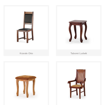
Krzesło Otto
Taboret Ludwik