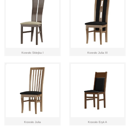
Krzesło Sklejka I
Krzesło Julia III
Krzesło Julia
Krzesło Eryk A