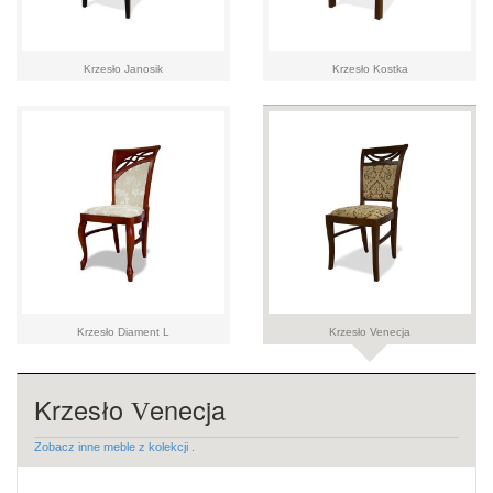
Krzesło Janosik
Krzesło Kostka
Krzesło Diament L
Krzesło Venecja
Krzesło
enecja
V
Zobacz inne meble z kolekcji .