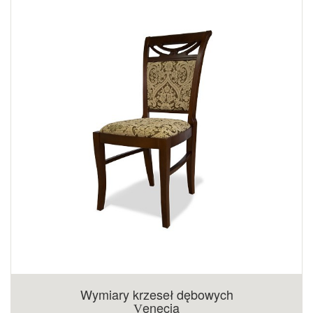
Wymiary krzeseł dębowych
enecja
V