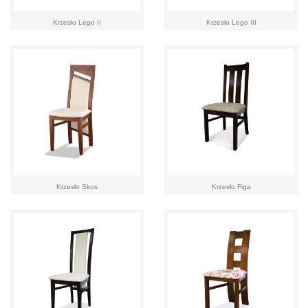
Krzesło Lego II
Krzesło Lego III
Krzesło Skos
Krzesło Figa