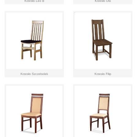
Krzesło Leo B
Krzesło Olo
Krzesło Szczebelek
Krzesło Filip