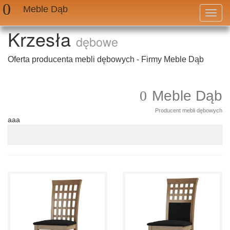
Meble Dąb
Przeł
nawig
Krzesła
dębowe
Oferta producenta mebli dębowych - Firmy Meble Dąb
Meble Dąb
Producent mebli dębowych
aaa