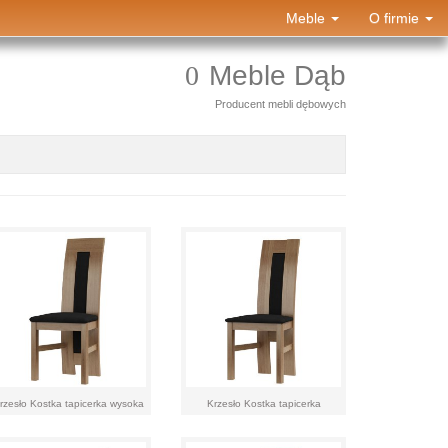
Meble
O firmie
Meble Dąb
Producent mebli dębowych
rzesło Kostka tapicerka wysoka
Krzesło Kostka tapicerka