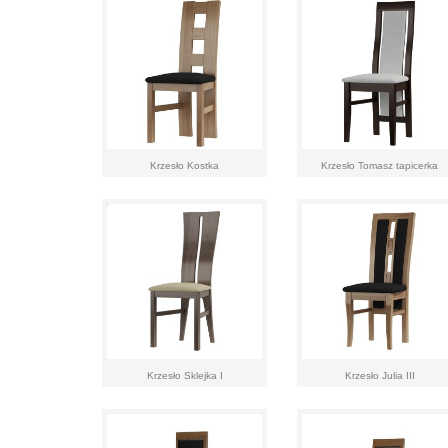
Krzesło Kostka
Krzesło Tomasz tapicerka
Krzesło Sklejka I
Krzesło Julia III