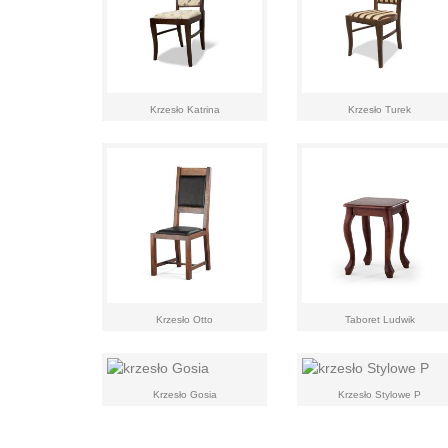
Krzesło Katrina
Krzesło Turek
Krzesło Otto
Taboret Ludwik
Krzesło Gosia
Krzesło Stylowe P