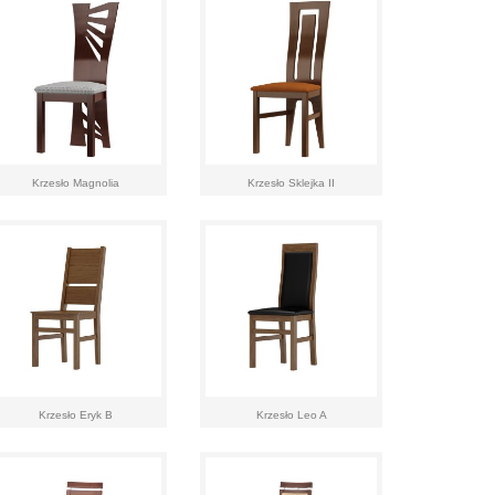
Krzesło Magnolia
Krzesło Sklejka II
Krzesło Eryk B
Krzesło Leo A