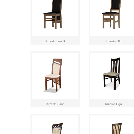
Krzesło Leo B
Krzesło Olo
Krzesło Skos
Krzesło Figa