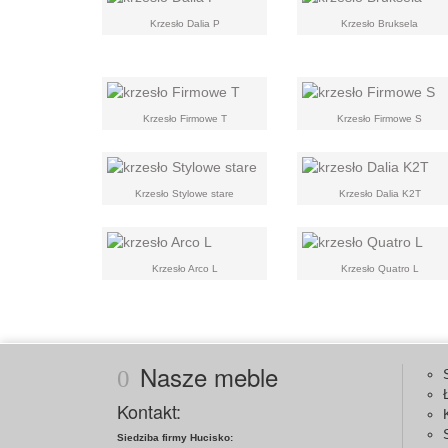
Krzesło Dalia P
Krzesło Bruksela
Krzesło Firmowe T
Krzesło Firmowe S
Krzesło Stylowe stare
Krzesło Dalia K2T
Krzesło Arco L
Krzesło Quatro L
Nasze meble
Kontakt:
Siedziba firmy Hucisko: