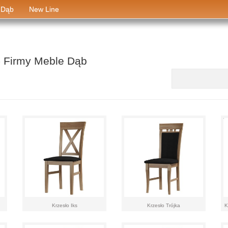
 Dąb
New Line
- Firmy Meble Dąb
aaa
Krzesło Iks
Krzesło Trójka
K