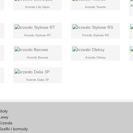
Krzesło Liść Dębu
Krzesło Twarde
Krzesło Stylowe RT
Krzesło Stylowe RS
Krzesło Barowe
Krzesło Oleksy
Krzesło Dalia 3P
Stoły
Ławy
Krzesła
Szafki i komody