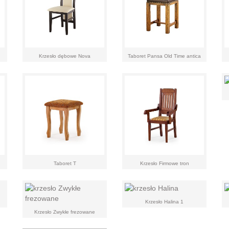
Krzesło dębowe Nova
Taboret Pansa Old Time antica
Taboret T
Krzesło Firmowe tron
Krzesło Halina 1
Krzesło Zwykłe frezowane