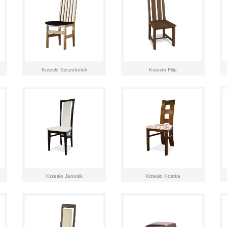
Krzesło Szczebelek
Krzesło Filip
Krzesło Janosik
Krzesło Kostka