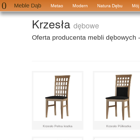
Meble Dąb
Metao
Modern
Natura Dębu
Mój
Krzesła
dębowe
Oferta producenta mebli dębowych 
Krzesło Pełna kratka
Krzesło Półkratka