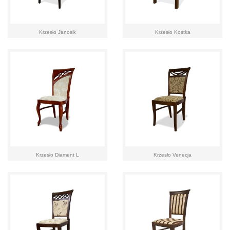
Krzesło Janosik
Krzesło Kostka
Krzesło Diament L
Krzesło Venecja