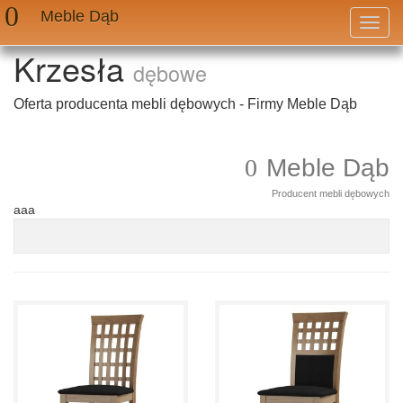
Meble Dąb
Przeł
nawig
Krzesła
dębowe
Oferta producenta mebli dębowych - Firmy Meble Dąb
Meble Dąb
Producent mebli dębowych
aaa