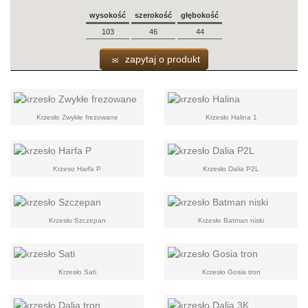
wysokość
szerokość
głębokość
103
46
44
zapytaj o produkt
Krzesło Zwykłe frezowane
Krzesło Halina 1
Krzeso Harfa P
Krzesło Dalia P2L
Krzesło Szczepan
Krzesło Batman niski
Krzesło Sati
Krzesło Gosia tron