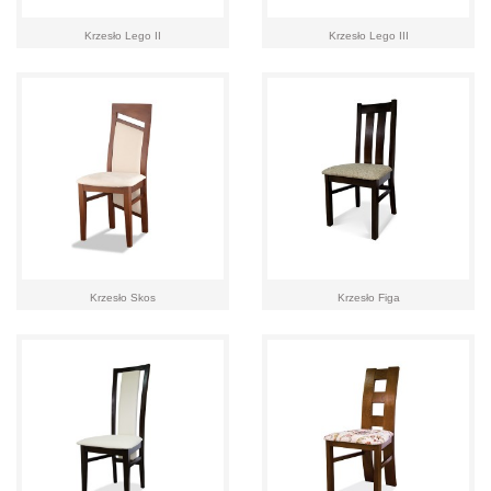
Krzesło Lego II
Krzesło Lego III
Krzesło Skos
Krzesło Figa