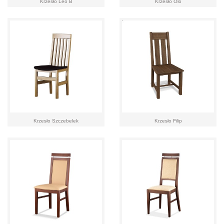
Krzesło Leo B
Krzesło Olo
Krzesło Szczebelek
Krzesło Filip