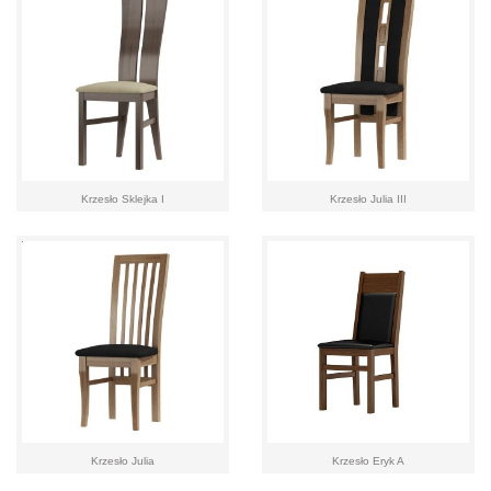
Krzesło Sklejka I
Krzesło Julia III
Krzesło Julia
Krzesło Eryk A