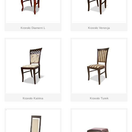
Krzesło Diament L
Krzesło Venecja
Krzesło Katrina
Krzesło Turek