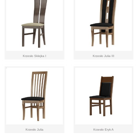
Krzesło Sklejka I
Krzesło Julia III
Krzesło Julia
Krzesło Eryk A