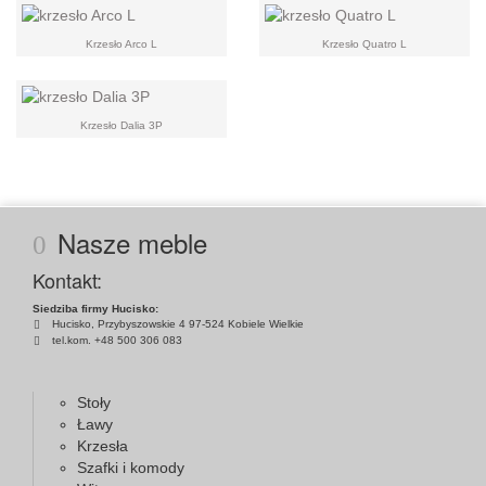
Krzesło Arco L
Krzesło Quatro L
Krzesło Dalia 3P
Nasze meble
Kontakt:
Siedziba firmy Hucisko:
Hucisko, Przybyszowskie 4 97-524 Kobiele Wielkie
tel.kom. +48 500 306 083
Stoły
Ławy
Krzesła
Szafki i komody