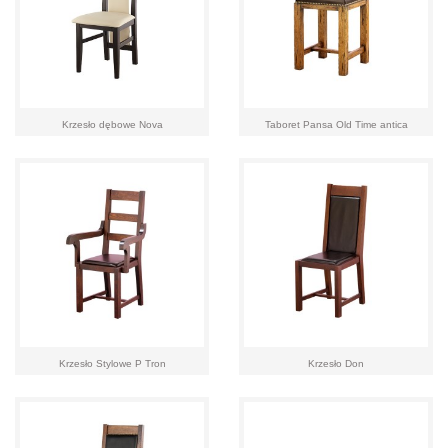
Krzesło dębowe Nova
Taboret Pansa Old Time antica
Krzesło Stylowe P Tron
Krzesło Don