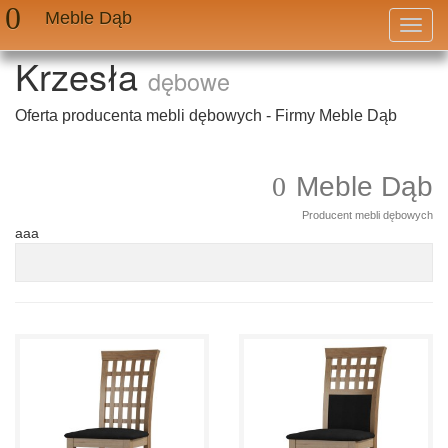
Meble Dąb
Przeł
nawig
Krzesła
dębowe
Oferta producenta mebli dębowych - Firmy Meble Dąb
Meble Dąb
Producent mebli dębowych
aaa