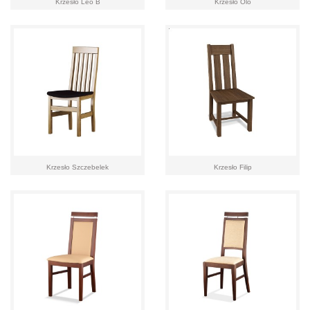
Krzesło Leo B
Krzesło Olo
Krzesło Szczebelek
Krzesło Filip