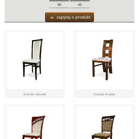
98
45
zapytaj o produkt
Krzesło Janosik
Krzesło Kostka