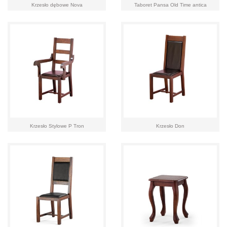
Krzesło dębowe Nova
Taboret Pansa Old Time antica
Krzesło Stylowe P Tron
Krzesło Don