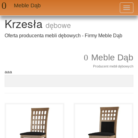
Meble Dąb
Przeł
nawig
Krzesła
dębowe
Oferta producenta mebli dębowych - Firmy Meble Dąb
Meble Dąb
Producent mebli dębowych
aaa