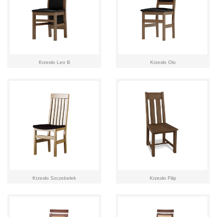
Krzesło Leo B
Krzesło Olo
Krzesło Szczebelek
Krzesło Filip