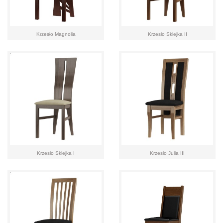
Krzesło Magnolia
Krzesło Sklejka II
Krzesło Sklejka I
Krzesło Julia III