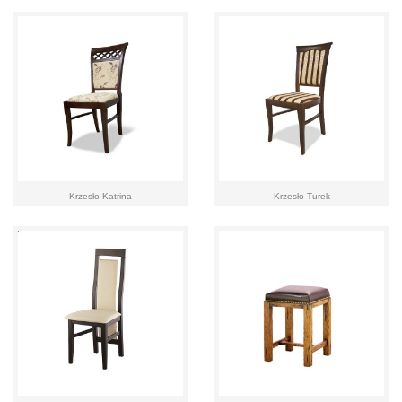
Krzesło Katrina
Krzesło Turek