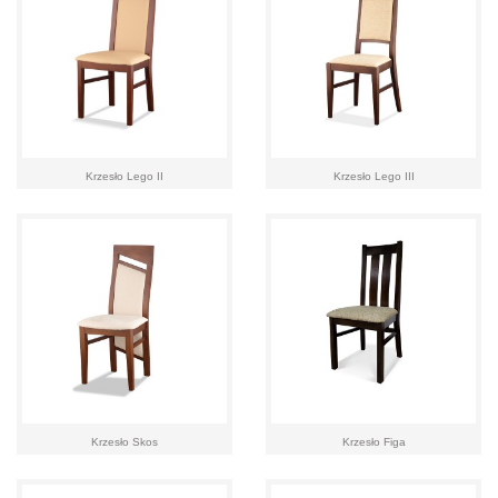
Krzesło Lego II
Krzesło Lego III
Krzesło Skos
Krzesło Figa