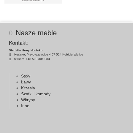
Krzesło Dalia 3P
Nasze meble
Kontakt:
Siedziba firmy Hucisko:
Hucisko, Przybyszowskie 4 97-524 Kobiele Wielkie
tel.kom. +48 500 306 083
Stoły
Ławy
Krzesła
Szafki i komody
Witryny
Inne