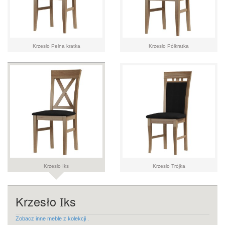
Krzesło Pełna kratka
Krzesło Półkratka
Krzesło Iks
Krzesło Trójka
Krzesło
ks
I
Zobacz inne meble z kolekcji .