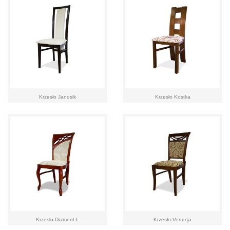
Krzesło Janosik
Krzesło Kostka
Krzesło Diament L
Krzesło Venecja