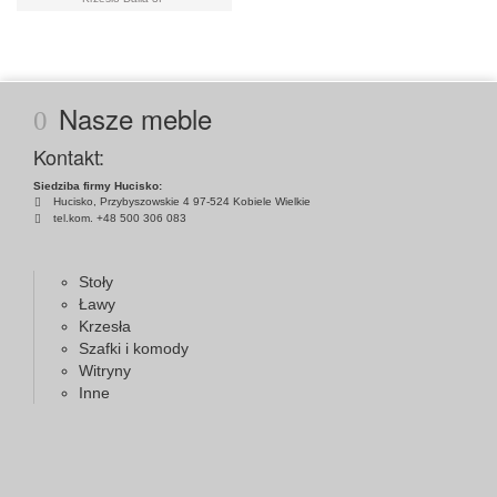
Nasze meble
Kontakt:
Siedziba firmy Hucisko:
Hucisko, Przybyszowskie 4 97-524 Kobiele Wielkie
tel.kom. +48 500 306 083
Stoły
Ławy
Krzesła
Szafki i komody
Witryny
Inne