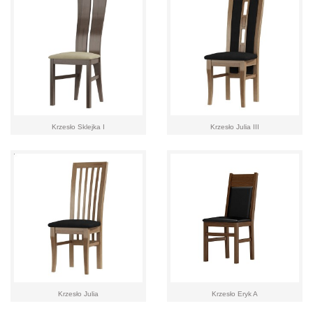
Krzesło Sklejka I
Krzesło Julia III
Krzesło Julia
Krzesło Eryk A