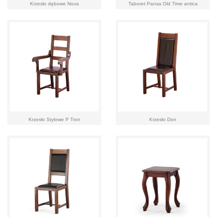
Krzesło dębowe Nova
Taboret Pansa Old Time antica
Krzesło Stylowe P Tron
Krzesło Don