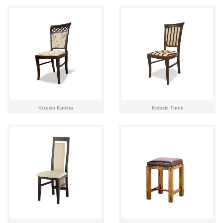
Krzesło Katrina
Krzesło Turek