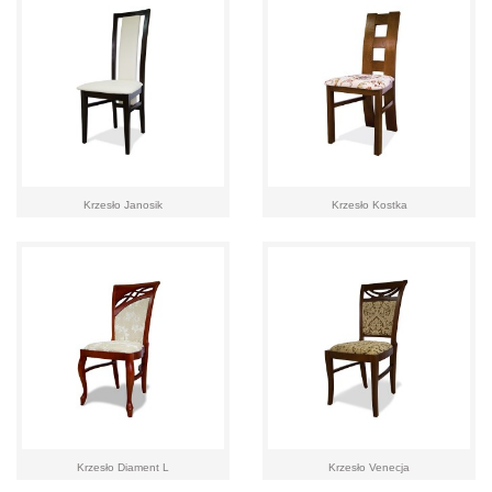
Krzesło Janosik
Krzesło Kostka
Krzesło Diament L
Krzesło Venecja