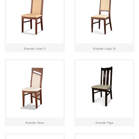
Krzesło Lego II
Krzesło Lego III
Krzesło Skos
Krzesło Figa