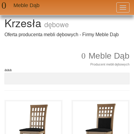
Meble Dąb
Przeł
nawig
Krzesła
dębowe
Oferta producenta mebli dębowych - Firmy Meble Dąb
Meble Dąb
Producent mebli dębowych
aaa