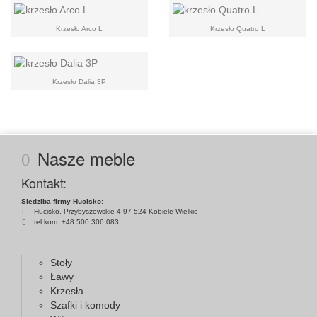
Krzesło Arco L
Krzesło Quatro L
Krzesło Dalia 3P
Nasze meble
Kontakt:
Siedziba firmy Hucisko:
Hucisko, Przybyszowskie 4 97-524 Kobiele Wielkie
tel.kom. +48 500 306 083
Stoły
Ławy
Krzesła
Szafki i komody