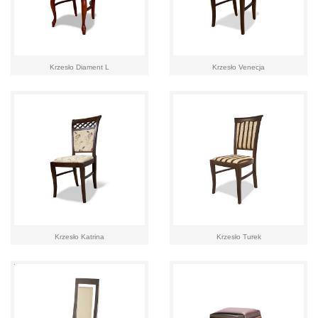
Krzesło Diament L
Krzesło Venecja
Krzesło Katrina
Krzesło Turek