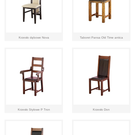
Krzesło dębowe Nova
Taboret Pansa Old Time antica
Krzesło Stylowe P Tron
Krzesło Don