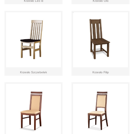
Krzesło Leo B
Krzesło Olo
Krzesło Szczebelek
Krzesło Filip