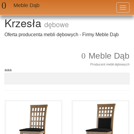
Meble Dąb
Przeł
nawig
Krzesła
dębowe
Oferta producenta mebli dębowych - Firmy Meble Dąb
Meble Dąb
Producent mebli dębowych
aaa