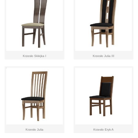
Krzesło Sklejka I
Krzesło Julia III
Krzesło Julia
Krzesło Eryk A