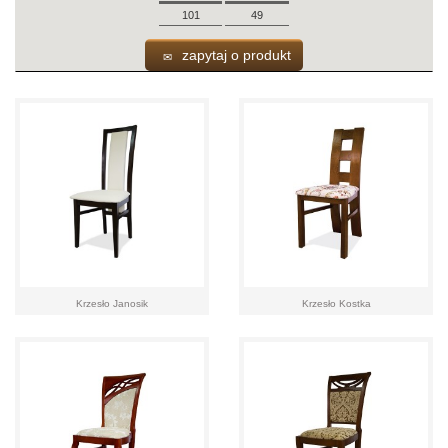
101
49
zapytaj o produkt
Krzesło Janosik
Krzesło Kostka