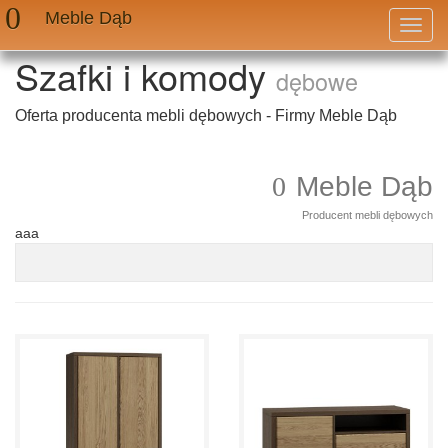
Meble Dąb
Przeł
nawig
Szafki i komody
dębowe
Oferta producenta mebli dębowych - Firmy Meble Dąb
Meble Dąb
Producent mebli dębowych
aaa