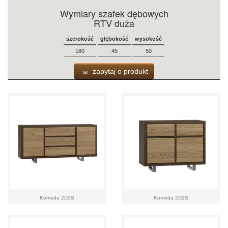
Wymiary szafek dębowych
RTV duża
szerokość
głębokość
wysokość
180
45
50
zapytaj o produkt
Komoda 2D3S
Komoda 2D2S