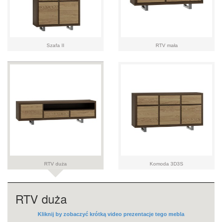
Szafa II
RTV mała
RTV duża
Komoda 3D3S
RTV duża
Kliknij by zobaczyć krótką video prezentacje tego mebla