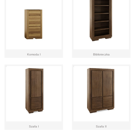
Komoda I
Biblioteczka
Szafa I
Szafa II