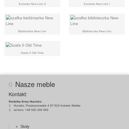
Komoda New Line II
Komoda New Line I
Bieliźniarka New Line
Biblioteczka New Line
Szafa II Old Time
Nasze meble
Kontakt:
Siedziba firmy Hucisko:
Hucisko, Przybyszowskie 4 97-524 Kobiele Wielkie
tel.kom. +48 500 306 083
Stoły