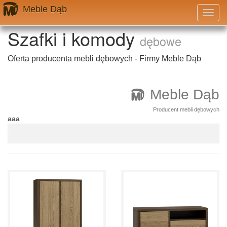
Meble Dąb
Przeł
nawig
Szafki i komody
dębowe
Oferta producenta mebli dębowych - Firmy Meble Dąb
Meble Dąb
Producent mebli dębowych
aaa