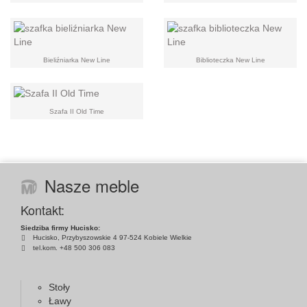
Bieliźniarka New Line
Biblioteczka New Line
Szafa II Old Time
Nasze meble
Kontakt:
Siedziba firmy Hucisko:
Hucisko, Przybyszowskie 4 97-524 Kobiele Wielkie
tel.kom. +48 500 306 083
Stoły
Ławy