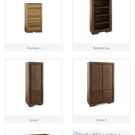
Komoda I
Biblioteczka
Szafa I
Szafa II