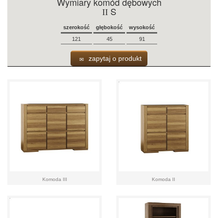
Wymiary komód dębowych
S
II
szerokość
głębokość
wysokość
121
45
91
zapytaj o produkt
Komoda III
Komoda II