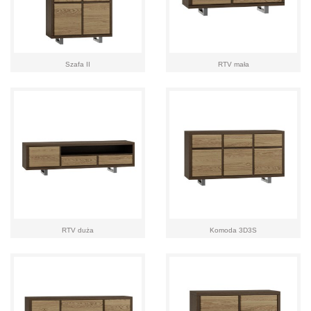
Szafa II
RTV mała
RTV duża
Komoda 3D3S