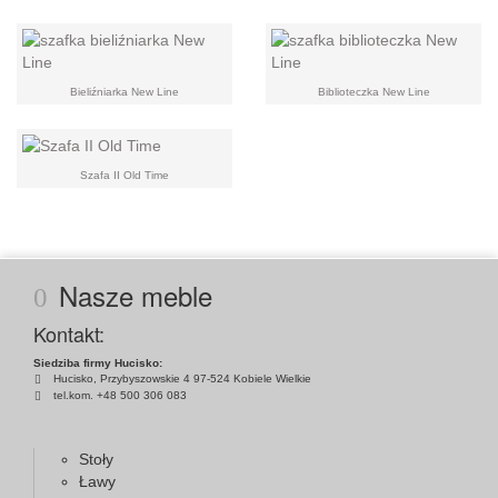
Bieliźniarka New Line
Biblioteczka New Line
Szafa II Old Time
Nasze meble
Kontakt:
Siedziba firmy Hucisko:
Hucisko, Przybyszowskie 4 97-524 Kobiele Wielkie
tel.kom. +48 500 306 083
Stoły
Ławy