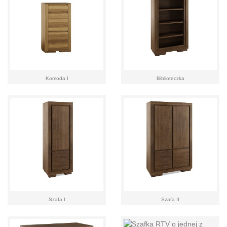
Komoda I
Biblioteczka
Szafa I
Szafa II