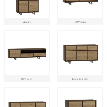
Szafa II
RTV mała
RTV duża
Komoda 3D3S