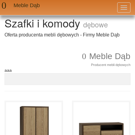
Meble Dąb
Przeł
nawig
Szafki i komody
dębowe
Oferta producenta mebli dębowych - Firmy Meble Dąb
Meble Dąb
Producent mebli dębowych
aaa