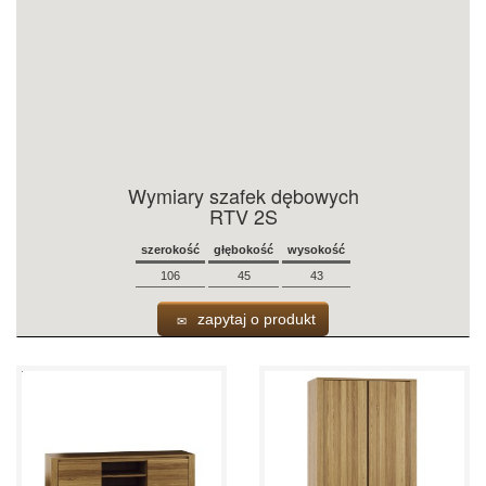
Wymiary szafek dębowych
RTV 2S
szerokość
głębokość
wysokość
106
45
43
zapytaj o produkt