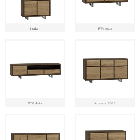
Szafa II
RTV mała
RTV duża
Komoda 3D3S