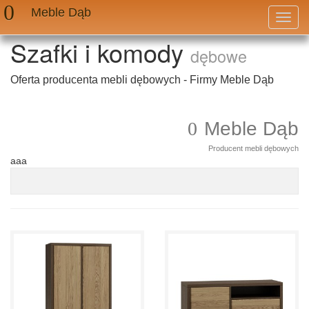
Meble Dąb
Przeł
nawig
Szafki i komody
dębowe
Oferta producenta mebli dębowych - Firmy Meble Dąb
Meble Dąb
Producent mebli dębowych
aaa