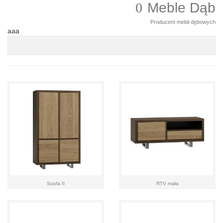
Meble Dąb
Producent mebli dębowych
aaa
Szafa II
RTV mała