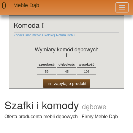
Meble Dąb
Przeł
nawig
Komoda
I
Zobacz inne meble z kolekcji Natura Dębu.
Wymiary komód dębowych
I
szerokość
głębokość
wysokość
59
45
108
zapytaj o produkt
Szafki i komody
dębowe
Oferta producenta mebli dębowych - Firmy Meble Dąb