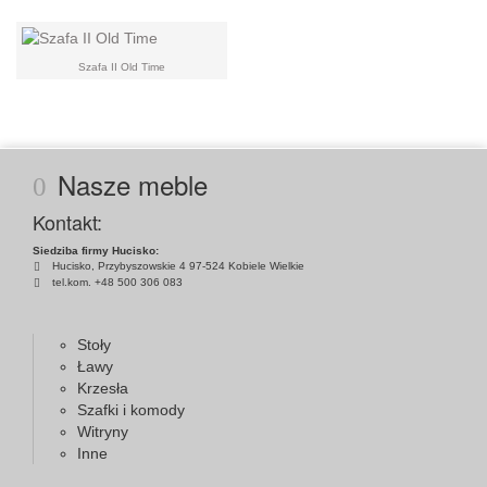
Szafa II Old Time
Nasze meble
Kontakt:
Siedziba firmy Hucisko:
Hucisko, Przybyszowskie 4 97-524 Kobiele Wielkie
tel.kom. +48 500 306 083
Stoły
Ławy
Krzesła
Szafki i komody
Witryny
Inne