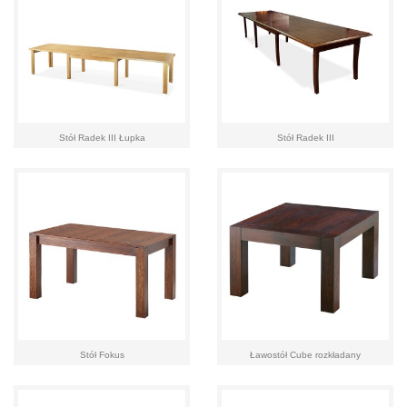
Stół Radek III Łupka
Stół Radek III
Stół Fokus
Ławostół Cube rozkładany