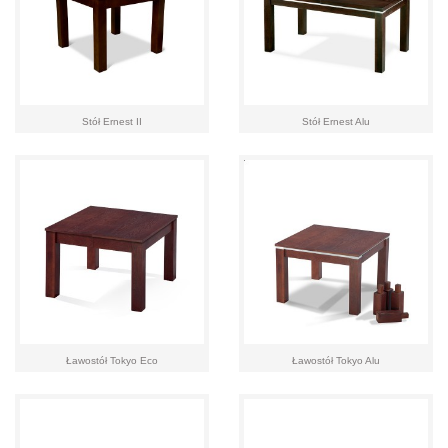
Stół Ernest II
Stół Ernest Alu
Ławostół Tokyo Eco
Ławostół Tokyo Alu