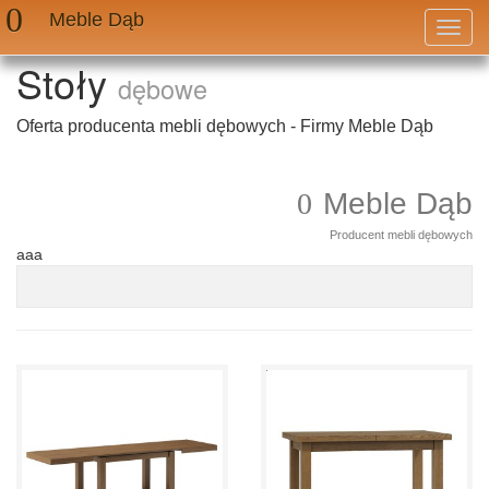
Meble Dąb
Przeł
nawig
Stoły
dębowe
Oferta producenta mebli dębowych - Firmy Meble Dąb
Meble Dąb
Producent mebli dębowych
aaa