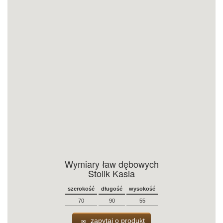
Wymiary ław dębowych
Stolik Kasia
szerokość
długość
wysokość
70
90
55
zapytaj o produkt