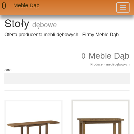
Meble Dąb
Przeł
nawig
Stoły
dębowe
Oferta producenta mebli dębowych - Firmy Meble Dąb
Meble Dąb
Producent mebli dębowych
aaa