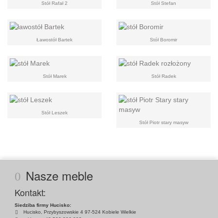
Stół Rafał 2
Stół Stefan
Ławostół Bartek
Stół Boromir
Stół Marek
Stół Radek
Stół Leszek
Stół Piotr stary masyw
Nasze meble
Kontakt:
Siedziba firmy Hucisko:
Hucisko, Przybyszowskie 4 97-524 Kobiele Wielkie