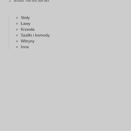
tel.kom. +48 500 306 083
Stoły
Ławy
Krzesła
Szafki i komody
Witryny
Inne