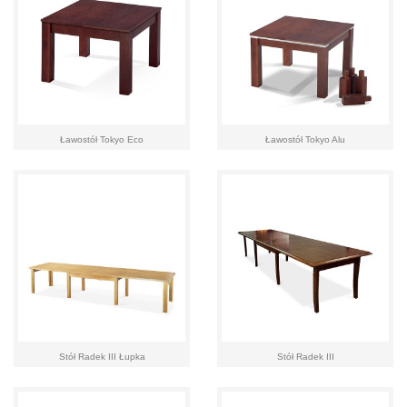
Ławostół Tokyo Eco
Ławostół Tokyo Alu
Stół Radek III Łupka
Stół Radek III