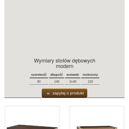
Wymiary stołów dębowych
modern
szerokość
długość
wstawki
rozłożony
80
140
2x40
220
zapytaj o produkt