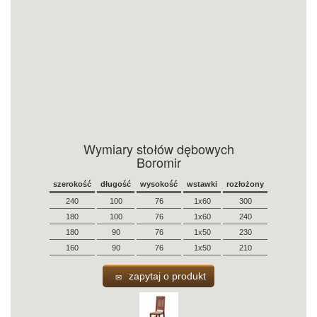
Wymiary stołów dębowych
Boromir
szerokość
długość
wysokość
wstawki
rozłożony
240
100
76
1x60
300
180
100
76
1x60
240
180
90
76
1x50
230
160
90
76
1x50
210
zapytaj o produkt