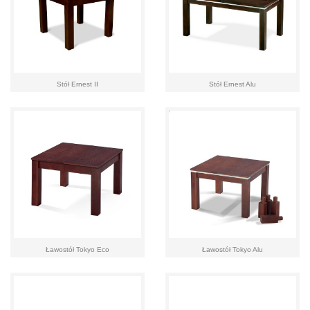
Stół Ernest II
Stół Ernest Alu
Ławostół Tokyo Eco
Ławostół Tokyo Alu