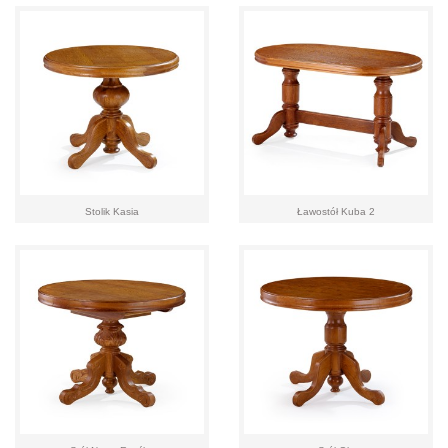
Stolik Kasia
Ławostół Kuba 2