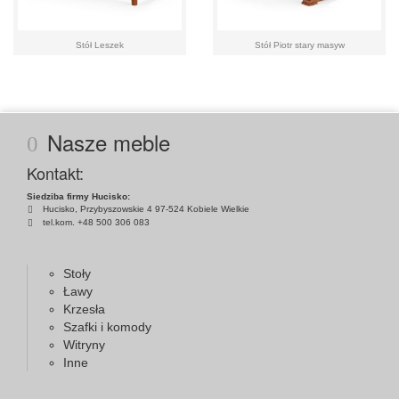
Stół Leszek
Stół Piotr stary masyw
Nasze meble
Kontakt:
Siedziba firmy Hucisko:
Hucisko, Przybyszowskie 4 97-524 Kobiele Wielkie
tel.kom. +48 500 306 083
Stoły
Ławy
Krzesła
Szafki i komody
Witryny
Inne