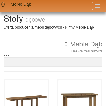
Meble Dąb
Przeł
nawig
Stoły
dębowe
Oferta producenta mebli dębowych - Firmy Meble Dąb
Meble Dąb
Producent mebli dębowych
aaa