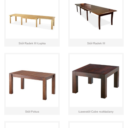
Stół Radek III Łupka
Stół Radek III
Stół Fokus
Ławostół Cube rozkładany