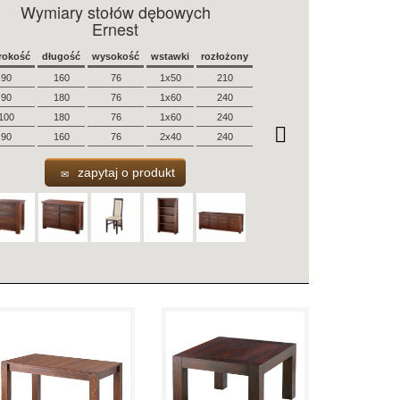
Wymiary stołów dębowych
Ernest
rokość
długość
wysokość
wstawki
rozłożony
90
160
76
1x50
210
90
180
76
1x60
240
100
180
76
1x60
240
90
160
76
2x40
240
zapytaj o produkt