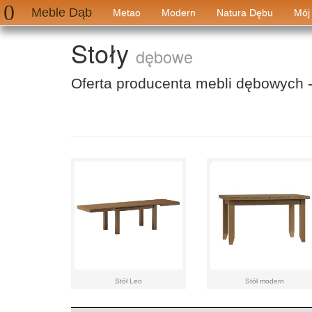
Meble Dąb
Metao
Modern
Natura Dębu
Mój
Stoły
dębowe
Oferta producenta mebli dębowych 
Stół Leo
Stół modern