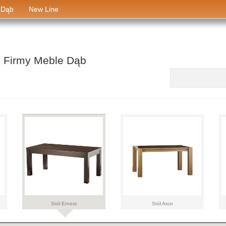
 Dąb
New Line
- Firmy Meble Dąb
aaa
Stół Ernest
Stół Aron