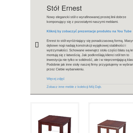
Stół Ernest
Nowy elegancki stół o wyrafinowanej prostej linii dobrze
komponujący się z pozostałymi naszymi meblami.
Kliknij by zobaczyć prezentacje produktu na You Tube
Enrest to stół wyróżniający się ponadczasową formą. Mas
dębowe nogi nadają konstrukcji wyjątkowej stabilności i
wytrzymałości. Schowane wewnątrz stołu części blatu są lek
montują się z łatwością. Jak podkreślają klienci stół ten to
inwestycja nie tylko w solidność, ale i w nieprzemijającą kla
Podobnie jak inne stoły naszej firmy przygotujemy w wybr
przez Ciebie wybarwieniu.
Więcej zdjęć
Zobacz inne meble z kolekcji Mój Dąb.