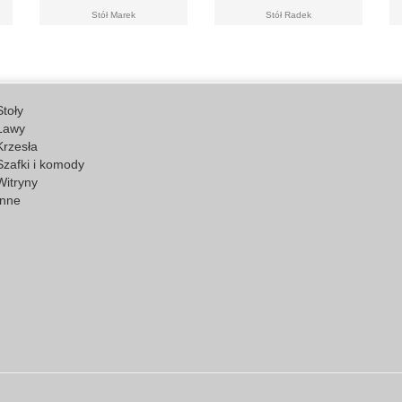
Stół Marek
Stół Radek
Stoły
Ławy
Krzesła
Szafki i komody
Witryny
Inne