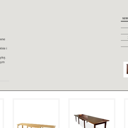
sze
ywne
kie i
sykę.
anym