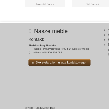
Ławostół Bartek
Stół Boromir
Nasze meble
Kontakt:
Siedziba firmy Hucisko:
Hucisko, Przybyszowskie 4 97-524 Kobiele Wielkie
tel.kom. +48 500 306 083
Skorzystaj z formularza kontaktowego
© 2004 - 2026 Meble Dąb