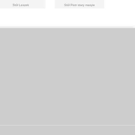
Stół Leszek
Stół Piotr stary masyw