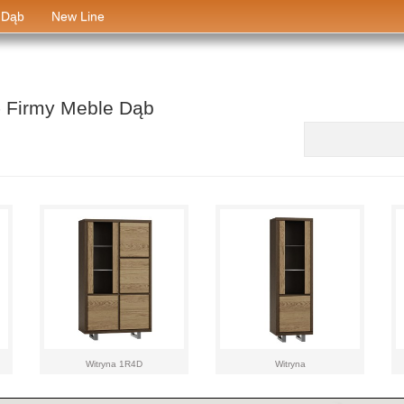
 Dąb
New Line
- Firmy Meble Dąb
aaa
Witryna 1R4D
Witryna