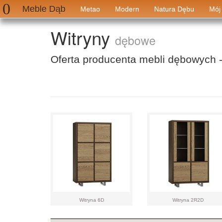
Meble Dąb
Metao
Modern
Natura Dębu
Mój
Witryny
dębowe
Oferta producenta mebli dębowych 
Witryna 6D
Witryna 2R2D