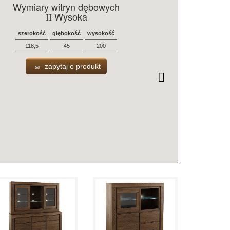
Wymiary witryn dębowych
Wysoka
II
szerokość
głębokość
wysokość
118,5
45
200
zapytaj o produkt