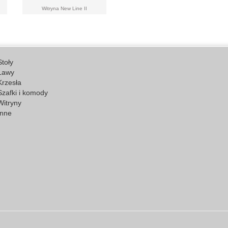
Witryna New Line II
Stoły
Ławy
Krzesła
Szafki i komody
Witryny
Inne