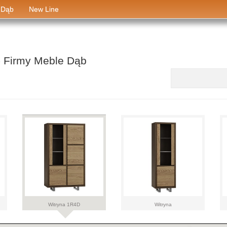
 Dąb
New Line
- Firmy Meble Dąb
aaa
Witryna 1R4D
Witryna