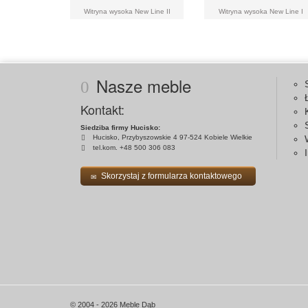
Witryna wysoka New Line II
Witryna wysoka New Line I
Nasze meble
Kontakt:
Siedziba firmy Hucisko:
Hucisko, Przybyszowskie 4 97-524 Kobiele Wielkie
tel.kom. +48 500 306 083
Skorzystaj z formularza kontaktowego
© 2004 - 2026 Meble Dąb