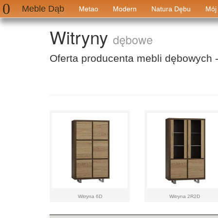
Meble Dąb
Metao
Modern
Natura Dębu
Mój
Witryny
dębowe
Oferta producenta mebli dębowych 
Witryna 6D
Witryna 2R2D