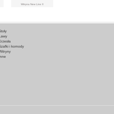
Witryna New Line II
Stoły
Ławy
Krzesła
Szafki i komody
Witryny
Inne